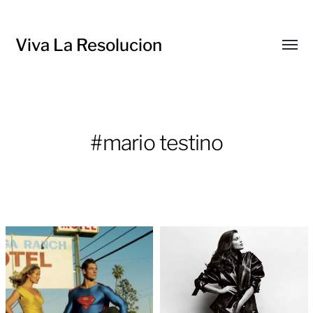
Viva La Resolucion
Toggl
menu
#mario testino