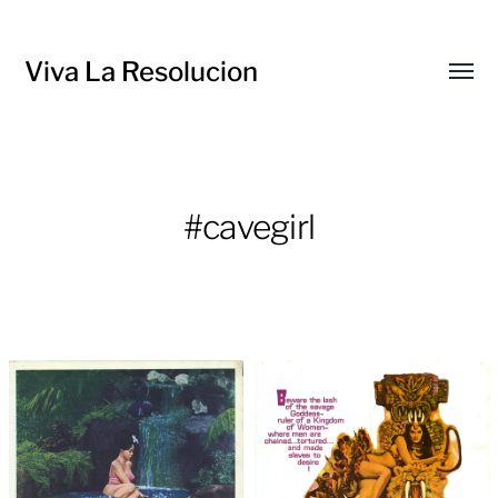
Viva La Resolucion
Toggl
menu
#cavegirl